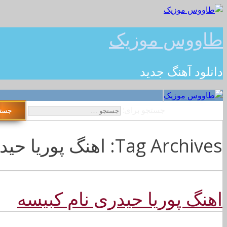
طاووس موزیک
دانلود آهنگ جدید
جستجو برای:
Tag Archives: اهنگ پوریا حیدری نام کبیسه 128k
اهنگ پوریا حیدری نام کبیسه