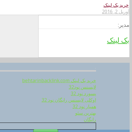
خرید بک لینک
آوریل 2, 2016
مدیر:
بک لینک
.
خرید بک لینک behtarinbacklink.com
لایسنس نود32
پسورد نود 32
اوکلی لایسنس رایگان نود 32
همیار نود 32
بهترین سئو
رایگان