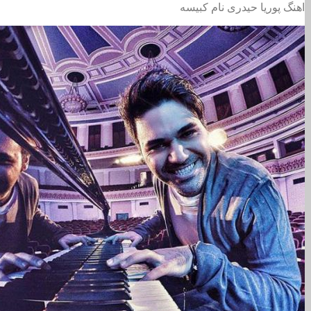
اهنگ پوریا حیدری نام کبیسه