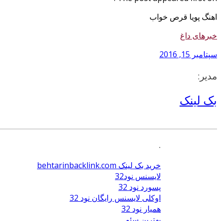
اهنگ پویا قرص خواب
خبرهای داغ
سپتامبر 15, 2016
مدیر:
بک لینک
.
خرید بک لینک behtarinbacklink.com
لایسنس نود32
پسورد نود 32
اوکلی لایسنس رایگان نود 32
همیار نود 32
بهترین سئو