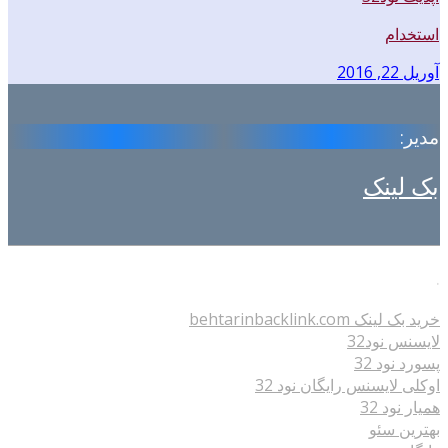
استخدام
آوریل 22, 2016
مدیر:
بک لینک
.
خرید بک لینک behtarinbacklink.com
لایسنس نود32
پسورد نود 32
اوکلی لایسنس رایگان نود 32
همیار نود 32
بهترین سئو