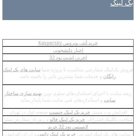
بک لینک
.
خرید آنتی ویروس Kaspersky
اخبار دانشجویی
اخرین اپدیت نود 32
فروش بک‌لینک‌ سفارشی متناسب با پروژه شما
سایت های بک لینک
رایگان
و خدمات شما بیشترین تاثیر را داشته باشد
رشد سایت با اجرای استانداردهای سئوی نوین
بهینه سازی ساختار
سایت
و استانداردهای فنی سایت شما پایدار بماند
افزایش وب مستر
خرید بک لینک چیست
صفحه اول در تهران
ساخت بکلینک اشتراکی
خرید بک لینک فالو
و رپورتاژ سفارش سئو
لایسنس نود 32 خرید
سایت های بک لینک اینترنتی
خرید بک لینک دائمی
و ارزان افزایش