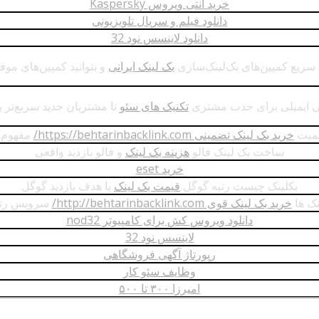
خرید آنتی ویروس Kaspersky
دانلود فیلم و سریال تلویزیونی
دانلود لاینسس نود 32
 سریع کمپین‌های بک‌لینک‌سازی
بک لینک ایرانی
و بتوانید کمپین‌های موف
ابی ایمیلی برای جذب مشتری
تکنیک های سئو
تا مشتریان جدید سریع‌تر ب
همیت
خرید بک لینک تضمینی https://behtarinbacklink.com/
مفهوم 
ساخت بک لینک فالو
هزینه بک لینک
و فالو بازدید واقعی
خرید eset
بکلینک چیست رتبه گوگل
قیمت بک لینک
با هدف بازدید گوگل
نک ها
خرید بک لینک قوی http://behtarinbacklink.com/
سرویس رتب
دانلود ویروس کش برای کامپیوتر nod32
لاینسس نود 32
رپورتاژ آگهی فروشگاهی
وظایف سئو کار
امیرزا ۳۰۰ تا ۵۰۰