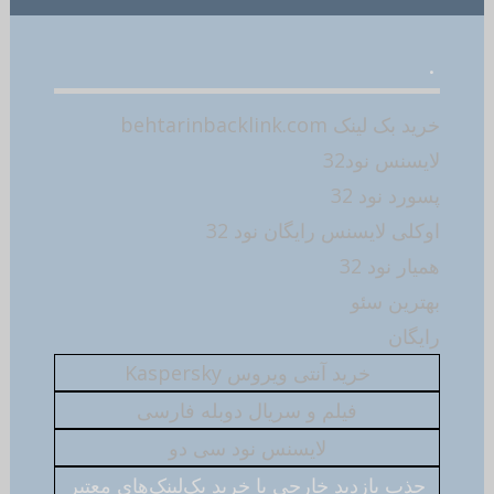
.
خرید بک لینک behtarinbacklink.com
لایسنس نود32
پسورد نود 32
اوکلی لایسنس رایگان نود 32
همیار نود 32
بهترین سئو
رایگان
خرید آنتی ویروس Kaspersky
فیلم و سریال دوبله فارسی
لایسنس نود سی دو
جذب بازدید خارجی با خرید بک‌لینک‌های معتبر