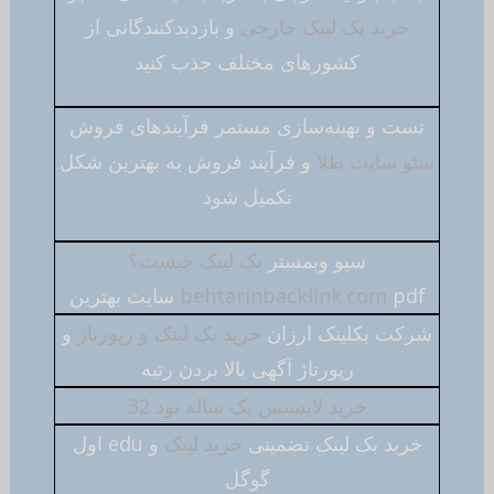
خرید بک لینک خارجی
و بازدیدکنندگانی از
کشورهای مختلف جذب کنید
تست و بهینه‌سازی مستمر فرآیندهای فروش
سئو سایت طلا
و فرآیند فروش به بهترین شکل
تکمیل شود
سیو وبمستر
بک لینک چيست؟
pdf سایت بهترین
behtarinbacklink.com
شرکت بکلینک ارزان
خرید بک لینک و رپورتاژ
و
رپورتاژ آگهی بالا بردن رتبه
خرید لایسنس یک ساله نود 32
خرید بک لینک تضمینی
خرید لینک
و edu اول
گوگل