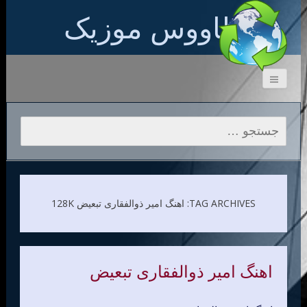
طاووس موزیک
جستجو برای:
TAG ARCHIVES: اهنگ امیر ذوالفقاری تبعیض 128K
اهنگ امیر ذوالفقاری تبعیض