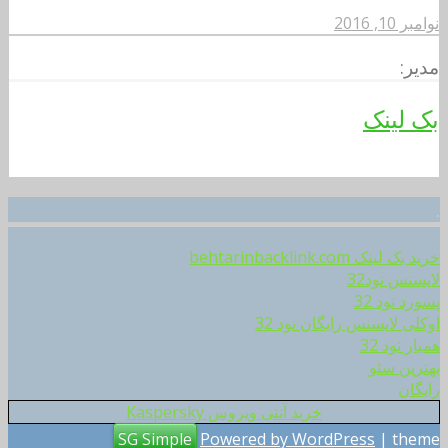
نوامبر 10, 2016
مدیر:
بک لینک
.
خرید بک لینک behtarinbacklink.com
لایسنس نود32
پسورد نود 32
اوکلی لایسنس رایگان نود 32
همیار نود 32
بهترین سئو
رایگان
خرید آنتی ویروس Kaspersky
SG Simple
Powered by WordPress
| theme