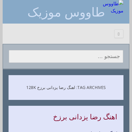
طاووس موزیک
جستجو برای:
TAG ARCHIVES: اهنگ رضا یزدانی برزخ 128K
اهنگ رضا یزدانی برزخ