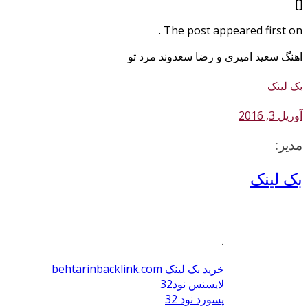
[]
The post appeared first on .
اهنگ سعید امیری و رضا سعدوند مرد تو
بک لینک
آوریل 3, 2016
مدیر:
بک لینک
.
خرید بک لینک behtarinbacklink.com
لایسنس نود32
پسورد نود 32