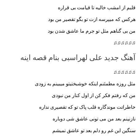
قلبم از امشب خالیه تا قیامت بی قراره
هرکس که میپرسه ازت تو بگو تقصیر من بود
من بی گناهم مثل تو جرم ما عاشق شدن بود
♫♫♫♫♫♫
آهنگ جدید علی لهراسبی بنام قصه اینه
♫♫♫♫♫♫
مثل روزه مطمئنم اینکه خوشبختیتو میبینم به زودی
من که رفتم فکر کن از اول کنار من نبودی
خاطراتت موندگاره قلب پاک تو که تقصیری نداره
نازنینم بعد من می تونی عاشق شی دوباره
سنگین این غم رو دلم بعد تو عاشق نمیشم