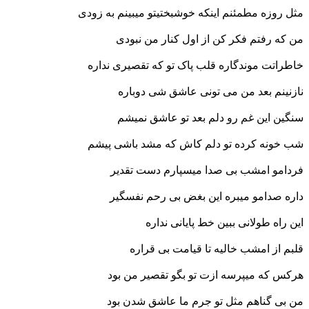
مثل روزه مطمئنم اینکه خوشبختیتو میبینم به زودی
من که رفتم فکر کن از اول کنار من نبودی
خاطراتت موندگاره قلب پاک تو که تقصیری نداره
نازنینم بعد من می تونی عاشق شی دوباره
سنگین این غم رو دلم بعد تو عاشق نمیشم
شب خونه کرده تو دلم کاش که م
شد باشی پیشم
فردامو امشب بی صدا میسپارم دست تقدیر
داره صدامو میبره این بغض بی رحم نفسگیر
این راه طولانی ببین خط پایانی نداره
قلبم از امشب خالیه تا قیامت بی قراره
هرکس که میپرسه ازت تو بگو تقصیر من بود
من بی گناهم مثل تو جرم ما عاشق شدن بود