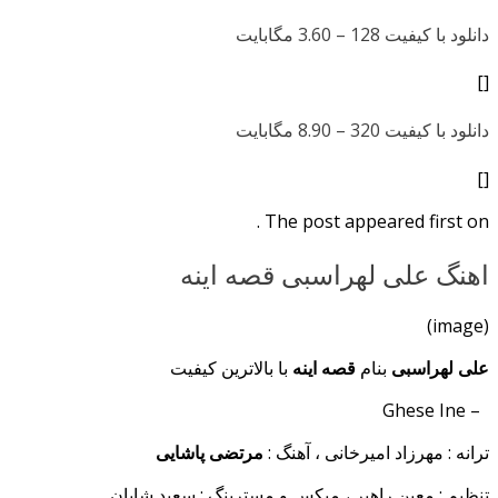
دانلود با کیفیت 128 –
3.60 مگابایت
[]
دانلود با کیفیت 320 –
8.90 مگابایت
[]
The post appeared first on .
اهنگ علی لهراسبی قصه اینه
(image)
علی لهراسبی
بنام
قصه اینه
با بالاترین کیفیت
– Ghese Ine
ترانه : مهرزاد امیرخانی ، آهنگ :
مرتضی پاشایی
تنظیم : معین راهبر ، میکس و مسترینگ : سعید شایان