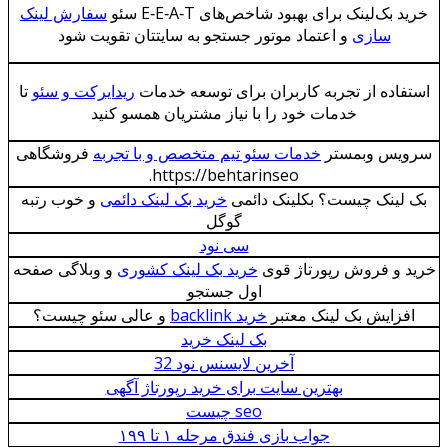
خرید بک‌لینک برای بهبود شاخص‌های E‑E‑A‑T سئو
سفارش لینک
سازی
و اعتماد موتور جستجو به سایتتان تقویت شود
استفاده از تجربه کاربران برای توسعه خدمات
ریدایرکت و سئو
تا
خدمات خود را با نیاز مشتریان همسو کنید
سرویس وبمستر
خدمات سئو تیم متخصص و با تجربه
فروشگاهی
https://behtarinseo.
بک لینک چیست؟ بکلینک دائمی
خرید بک لینک دائمی
و خوب رتبه
گوگل
سی نود
خرید و فروش رپورتاژ قوی
خرید بک لینک کشوری
و وبلاگی صفحه
اول جستجو
افزایش بک لینک معتبر
خرید backlink
و عالی سئو چیست؟
بک لینک خرید
آخرین لایسنس نود 32
بهترین سایت برای خرید رپورتاژ آگهی
seo چيست
جواب بازی فندق مرحله ۱ تا ۱۹۹